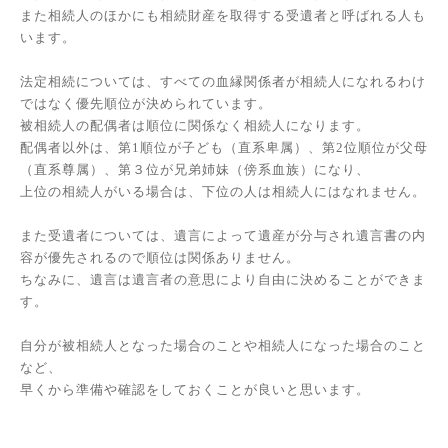
また相続人のほかにも相続財産を取得する受遺者と呼ばれる人も
います。
法定相続については、すべての血縁関係者が相続人になれるわけ
ではなく優先順位が決められています。
被相続人の配偶者は順位に関係なく相続人になります。
配偶者以外は、第1順位が子ども（直系卑属）、第2位順位が父母
（直系尊属）、第３位が兄弟姉妹（傍系血族）になり、
上位の相続人がいる場合は、下位の人は相続人にはなれません。
また受遺者については、遺言によって遺産が分与され遺言書の内
容が優先されるので順位は関係ありません。
ちなみに、遺言は遺言者の意思により自由に決めることができま
す。
自分が被相続人となった場合のことや相続人になった場合のこと
など、
早くから準備や確認をしておくことが良いと思います。