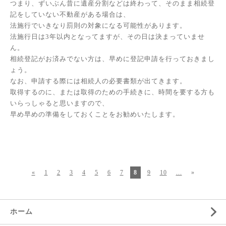
つまり、ずいぶん昔に遺産分割などは終わって、そのまま相続登
記をしていない不動産がある場合は、
法施行でいきなり罰則の対象になる可能性があります。
法施行日は3年以内となってますが、その日は決まっていませ
ん。
相続登記がお済みでない方は、早めに登記申請を行っておきまし
ょう。
なお、申請する際には相続人の必要書類が出てきます。
取得するのに、または取得のための手続きに、時間を要する方も
いらっしゃると思いますので、
早め早めの準備をしておくことをお勧めいたします。
«
1
2
3
4
5
6
7
8
9
10
...
»
ホーム