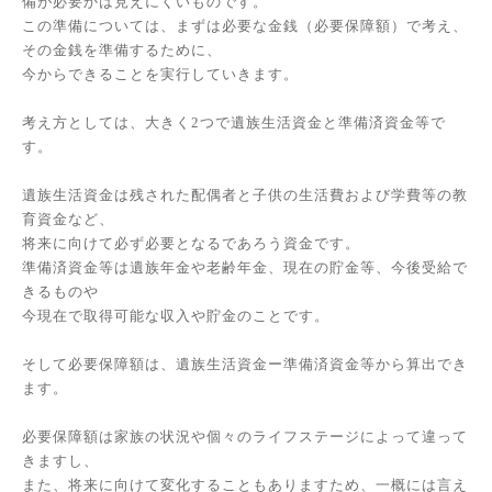
備が必要かは見えにくいものです。
この準備については、まずは必要な金銭（必要保障額）で考え、
その金銭を準備するために、
今からできることを実行していきます。
考え方としては、大きく2つで遺族生活資金と準備済資金等で
す。
遺族生活資金は残された配偶者と子供の生活費および学費等の教
育資金など、
将来に向けて必ず必要となるであろう資金です。
準備済資金等は遺族年金や老齢年金、現在の貯金等、今後受給で
きるものや
今現在で取得可能な収入や貯金のことです。
そして必要保障額は、遺族生活資金ー準備済資金等から算出でき
ます。
必要保障額は家族の状況や個々のライフステージによって違って
きますし、
また、将来に向けて変化することもありますため、一概には言え