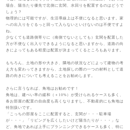
場合、陽当たり優先で北側に玄関、水回りを配置するのはどうで
しょう？
物理的には可能ですが、生活導線上は不便になると思います。家
への出入りをぐるっと回って入らないといけないのは不便ですよ
ね。
少なくても道路側寄りに（南側でないとしても）玄関を配置した
方が不便なく出入りできるようになると思いますから、道路の向
きによってもある程度は配置が決まってくるところもあります。
もちろん、土地の形や大きさ、隣地の状況などによって建物の考
え方も変わってきますから、土地探しの際の一つの材料として道
路の向きについても考えることをお勧めします。
さらに言うなれば、角地はお勧めです！
角地は、建ぺい率の緩和（＋10%）が受けられるケースも多く、
各お部屋の配置の自由度も高くなりますし、不動産的にも角地は
特別扱いです。
「こっちの部屋をここに配置すると、玄関が・・・駐車場
が・・・」「リビングを広くしたいけど陽当たりが・・・」な
ど、角地であれば上手にプランニングできるケースも多く、特に