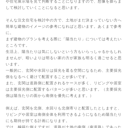
や住宅展示場を見て判断することになりますので、想像を膨らま
して検討していくことになると思います。
そんな注文住宅を検討中の方で、土地がまだ決まっていない方へ
簡単な建物のイメージの参考になればと思います。あくまで参考
に。
まず建物のプランを考える際に「陽当たり」については考えたい
ところです。
生活上、陽当たりは気にしないという方もいらっしゃるかもしれ
ませんが、暗いよりは明るい家の方が家族も明るく過ごせると思
います。
一般的に、玄関や水回りは採光を遮る空間になるため、主要採光
側をなるべく避けて配置することが多いです。
また、玄関は道路側に配置されるケースが多く、リビングや居室
は主要採光側に配置するパターンが多いと思います。（主要採光
側は陽当たりの面から南側を優先に考えます。）
例えば、玄関を北側、水回りも北側寄りと配置したとしますと、
リビングや居室は南側全体を利用できるようになるため陽当たり
にも期待が持てる計画になります。
では、極端な例えですが、道路が土地の南側（南道路）であった