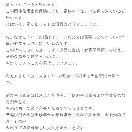
加入されていると思います。
この団体信用生命保険により、家族の「住」は確保できていると
思います。
とはいえ、家があっても生活費はどうでしょうか。
なかなかこういった話はイメージだけでは実際にどのぐらいの準
備が必要かは見えにくいものです。
この準備については、まずは必要な金銭（必要保障額）で考え、
その金銭を準備するために、
今からできることを実行していきます。
考え方としては、大きく2つで遺族生活資金と準備済資金等で
す。
遺族生活資金は残された配偶者と子供の生活費および学費等の教
育資金など、
将来に向けて必ず必要となるであろう資金です。
準備済資金等は遺族年金や老齢年金、現在の貯金等、今後受給で
きるものや
今現在で取得可能な収入や貯金のことです。