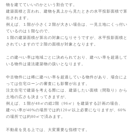
物を建てていいのかという割合です。
建築面積と言われ、建物を真上から見たときの水平投影面積で算
出されます。
例えば、１階が小さく２階が大きい場合は、一見土地にくっ付い
ているのは１階なので、
１階の建築面積が算出の対象になりそうですが、水平投影面積と
されていますので２階の面積が対象となります。
この建ぺい率は地域ごとに決められており、建ぺい率を超過して
いる物件は違法建築物の扱いとなります。
中古物件には稀に建ぺい率を超過している物件があり、場合によ
っては住宅ローンの審査にも影響が出ます。
注文住宅で建築を考える際には、建築したい面積（間取り）から
土地の広さも決まってきますが、
例えば、１階が48㎡の総2階（96㎡）を建築する計画の場合、
建ぺい率が40%の場所では約120㎡以上必要になりますが、60%
の場所では約80㎡で済みます。
不動産を見る上では、大変重要な指標です。