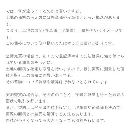
では、何が違ってくるのかと言いますと、
土地の価格の考え方には坪単価や㎡単価といった概念がありま
す。
つまり、土地の面記×坪単価（㎡単価）＝価格というイメージで
す。
この価格について取り扱いまたは考え方に違いがあります。
公簿売買の場合は、あくまで登記簿やすでに法務局に備え付けら
れている測量図をもとに、
土地の面積を確定し取引を行いますので、仮に実際に測量した面
積と取引上の面積に差異があっても、
その差額について調整や清算は行わないとされています。
実測売買の場合は、その名のごとく、実際に測量を行った結果の
面積で取引を行います。
また、契約上は登記簿面積を設定し、坪単価や㎡単価を決めて、
実際の面積との差異を清算する方法もあります。
面積が小さくなっても大きくなっても清算を行います。