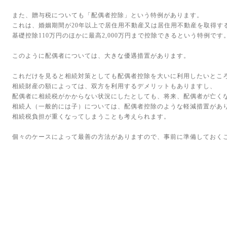
また、贈与税についても「配偶者控除」という特例があります。
これは、婚姻期間が20年以上で居住用不動産又は居住用不動産を取得す
基礎控除110万円のほかに最高2,000万円まで控除できるという特例です
このように配偶者については、大きな優遇措置があります。
これだけを見ると相続対策としても配偶者控除を大いに利用したいとこ
相続財産の額によっては、双方を利用するデメリットもありますし、
配偶者に相続税がかからない状況にしたとしても、将来、配偶者が亡く
相続人（一般的には子）については、配偶者控除のような軽減措置があ
相続税負担が重くなってしまうことも考えられます。
個々のケースによって最善の方法がありますので、事前に準備しておく