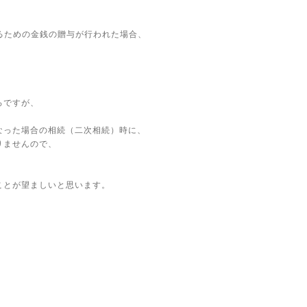
るための金銭の贈与が行われた場合、
。
ろですが、
なった場合の相続（二次相続）時に、
りませんので、
ことが望ましいと思います。