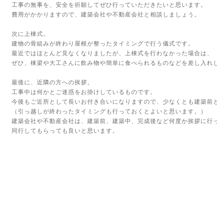
工事の無事を、安全を祈願してぜひ行っていただきたいと思います。
費用がかかりますので、建築会社や不動産会社と相談しましょう。
次に上棟式。
建物の骨組みが終わり屋根が整ったタイミングで行う儀式です。
最近ではほとんど見なくなりましたが、上棟式を行わなかった場合は、
ぜひ、棟梁や大工さんに飲み物や簡単に食べられるものなどを差し入れ
最後に、近隣の方への挨拶。
工事中は何かとご迷惑をお掛けしているものです。
今後もご近所として長いお付き合いになりますので、少なくとも建築前
（引っ越しが終わったタイミングも行っておくとよいと思います。）
建築会社や不動産会社は、建築前、建築中、完成後など何度か挨拶に行
同行してもらっても良いと思います。