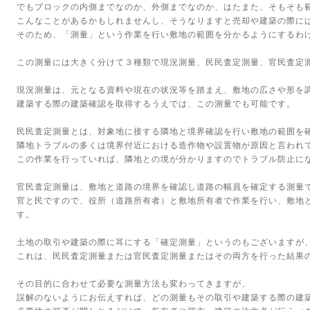
でもブロックの内側までなのか、外側までなのか、はたまた、そもそも
こんなことがあるかもしれませんし、そうなりますと売却や建築の際に
そのため、「測量」という作業を行い敷地の範囲を分かるようにするわ
この測量には大きく分けて３種類で現況測量、民民査定測量、官民査定
現況測量は、元となる資料や現在の状況等を踏まえ、敷地の広さや形を
建築する際の建築確認を取得するうえでは、この測量でも可能です。
民民査定測量とは、対象地に接する隣地と境界確認を行い敷地の範囲を
隣地トラブルの多くは境界付近における造作物や設置物が原因と言われ
この作業を行っていれば、隣地との境が分かりますのでトラブル防止に
官民査定測量は、敷地と道路の境界を確認し道路の幅員を確定する測量
官と民ですので、役所（道路所有者）と敷地所有者で作業を行い、敷地
す。
土地の取引や建築の際に耳にする「確定測量」というのもございますが
これは、民民査定測量または官民査定測量またはその両方を行った結果
その目的に合わせて必要な測量方法も変わってきますが、
誤解のないようにお伝えすれば、どの測量もその取引や建築する際の建