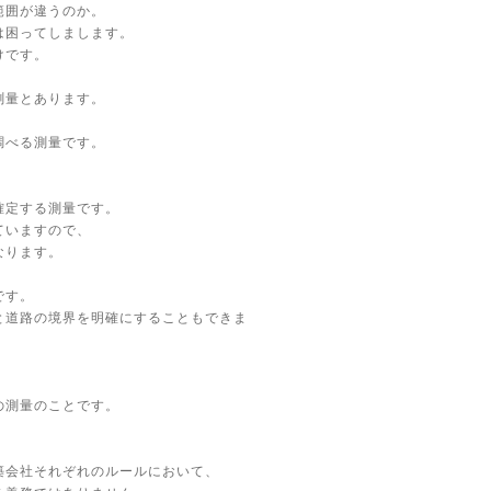
範囲が違うのか。
は困ってしまします。
けです。
測量とあります。
調べる測量です。
確定する測量です。
ていますので、
なります。
です。
と道路の境界を明確にすることもできま
、
の測量のことです。
築会社それぞれのルールにおいて、