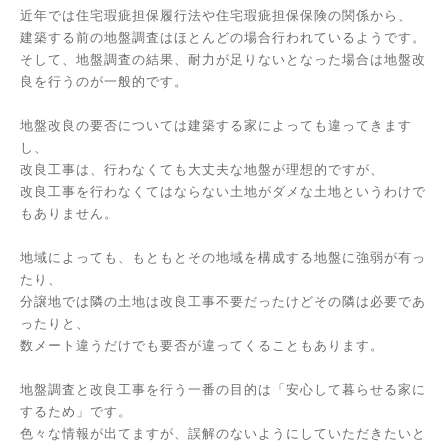
近年では住宅瑕疵担保履行法や住宅瑕疵担保保険の関係から、
建築する前の地盤調査はほとんどの場合行われているようです。
そして、地盤調査の結果、耐力が足りないとなった場合は地盤改
良を行うのが一般的です。
地盤改良の要否については建築する家によっても違ってきます
し、
改良工事は、行わなくても大丈夫な地盤が理想的ですが、
改良工事を行わなくてはならない土地がダメな土地というわけで
もありません。
地域によっても、もともとその地域を構成する地盤に強弱が有っ
たり、
分譲地では隣の土地は改良工事不要だったけどその隣は必要であ
ったりと、
数メート違うだけでも要否が違ってくることもあります。
地盤調査と改良工事を行う一番の目的は「安心して暮らせる家に
するため」です。
色々な情報が出てますが、誤解のないようにしていただきたいと