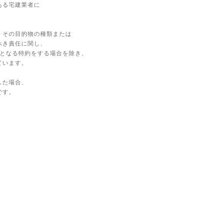
ある宅建業者に
、その目的物の種類または
べき責任に関し、
上となる特約をする場合を除き、
ています。
した場合、
です。