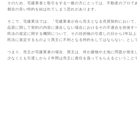
そのため、宅建業者と取引をする一般の方にとっては、不動産のプロで
都合の良い特約を結ばれてしまう恐れがあります。
そこで、宅建業法では、「宅建業者が自ら売主となる売買契約において
品質に関して契約の内容に適合しない場合におけるその不適合を担保す
民法の規定に関する機関について、その目的物の引渡しの日から2年以
民法に規定するものより買主に不利となる特約をしてはならない」とし
つまり、売主が宅建業者の場合、買主は、何か建物や土地に問題が発生
少なくとも引渡しから２年間は売主に責任を負ってもらえるということ