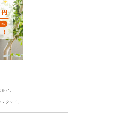
ださい。
フスタンド
」